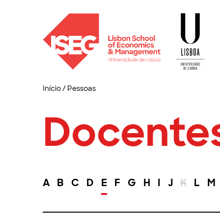
Início
/
Pessoas
Docente
A
B
C
D
E
F
G
H
I
J
K
L
M