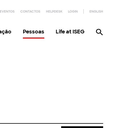
EVENTOS
CONTACTOS
HELPDESK
LOGIN
ENGLISH
gação
Pessoas
Life at ISEG