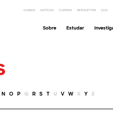
ULISBOA
NOTÍCIAS
CLIPPING
NEWSLETTER
LOJA
Sobre
Estudar
Investi
s
N
O
P
Q
R
S
T
U
V
W
X
Y
Z