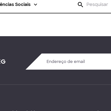
ências Sociais
EG