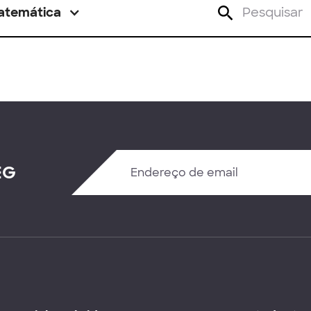
atemática
EG