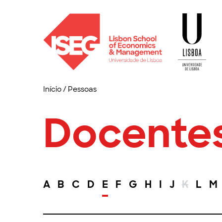
Início
/
Pessoas
Docente
A
B
C
D
E
F
G
H
I
J
K
L
M