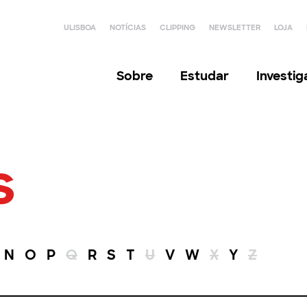
ULISBOA
NOTÍCIAS
CLIPPING
NEWSLETTER
LOJA
Sobre
Estudar
Investi
s
N
O
P
Q
R
S
T
U
V
W
X
Y
Z