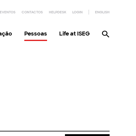
EVENTOS
CONTACTOS
HELPDESK
LOGIN
ENGLISH
gação
Pessoas
Life at ISEG