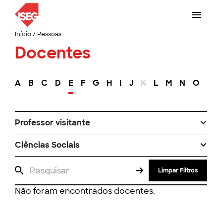
Início
/
Pessoas
Docentes
A
B
C
D
E
F
G
H
I
J
K
L
M
N
O
P
Professor visitante
Ciências Sociais
Limpar Filtros
Não foram encontrados docentes.