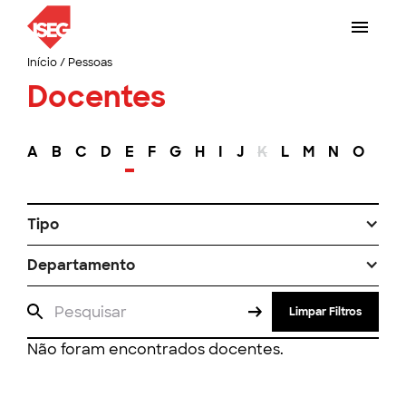
Início
/
Pessoas
Docentes
A
B
C
D
E
F
G
H
I
J
K
L
M
N
O
P
Tipo
Departamento
Limpar Filtros
Não foram encontrados docentes.