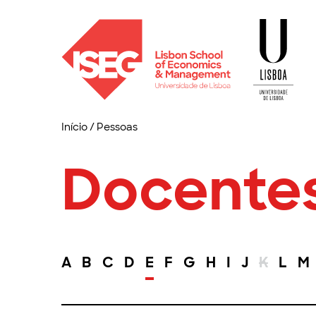
Início
/
Pessoas
Docente
A
B
C
D
E
F
G
H
I
J
K
L
M