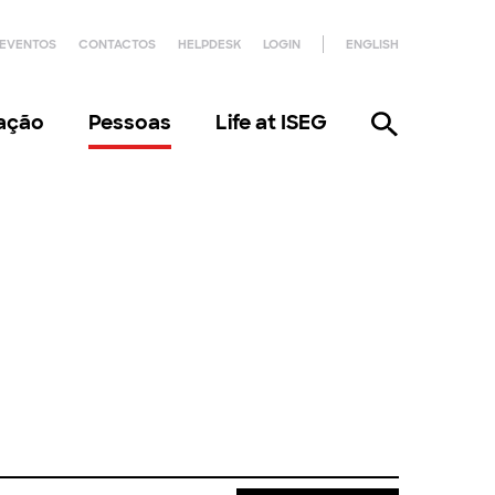
EVENTOS
CONTACTOS
HELPDESK
LOGIN
ENGLISH
gação
Pessoas
Life at ISEG