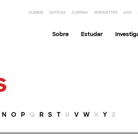
ULISBOA
NOTÍCIAS
CLIPPING
NEWSLETTER
LOJA
Sobre
Estudar
Investi
s
N
O
P
Q
R
S
T
U
V
W
X
Y
Z