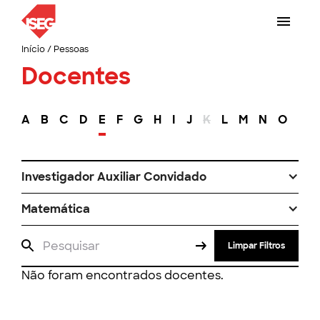
Início
/
Pessoas
Docentes
A
B
C
D
E
F
G
H
I
J
K
L
M
N
O
P
Investigador Auxiliar Convidado
Matemática
Limpar Filtros
Não foram encontrados docentes.