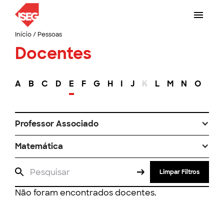
Início
/
Pessoas
Docentes
A
B
C
D
E
F
G
H
I
J
K
L
M
N
O
P
Professor Associado
Matemática
Limpar Filtros
Não foram encontrados docentes.