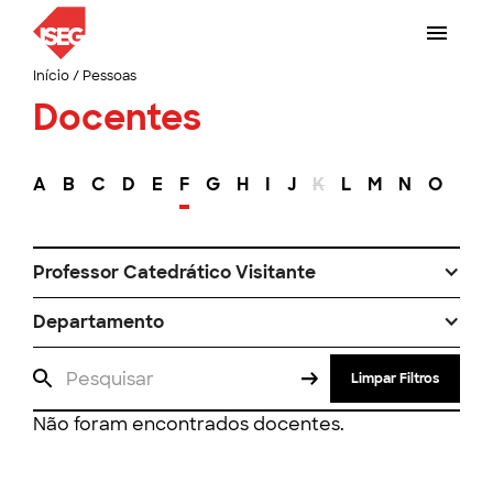
Início
/
Pessoas
Docentes
A
B
C
D
E
F
G
H
I
J
K
L
M
N
O
P
Professor Catedrático Visitante
Departamento
Limpar Filtros
Não foram encontrados docentes.