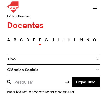
Início
/
Pessoas
Docentes
A
B
C
D
E
F
G
H
I
J
K
L
M
N
O
P
Tipo
Ciências Sociais
Limpar Filtros
Não foram encontrados docentes.