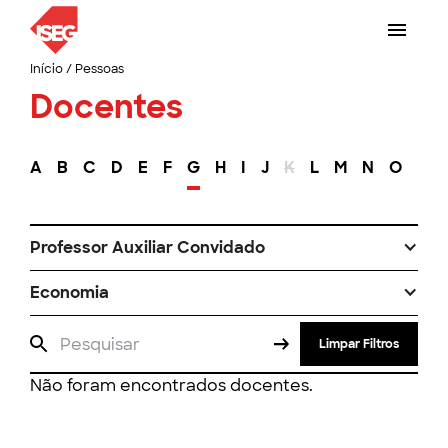
Início
/
Pessoas
Docentes
A
B
C
D
E
F
G
H
I
J
K
L
M
N
O
P
Professor Auxiliar Convidado
Economia
Limpar Filtros
Não foram encontrados docentes.