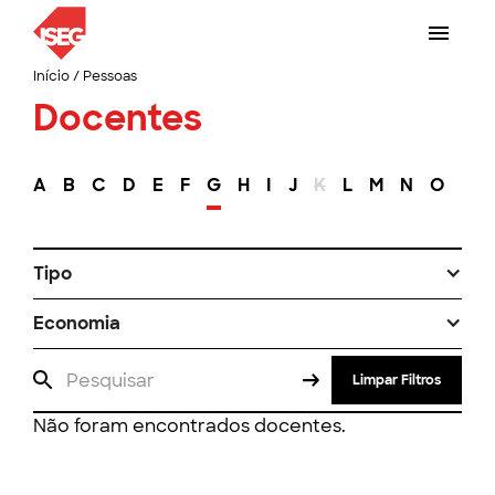
Início
/
Pessoas
Docentes
A
B
C
D
E
F
G
H
I
J
K
L
M
N
O
P
Tipo
Economia
Limpar Filtros
Não foram encontrados docentes.