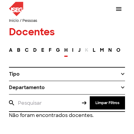
Início
/
Pessoas
Docentes
A
B
C
D
E
F
G
H
I
J
K
L
M
N
O
P
Tipo
Departamento
Limpar Filtros
Não foram encontrados docentes.