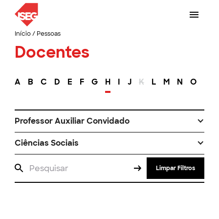
Início
/
Pessoas
Docentes
A
B
C
D
E
F
G
H
I
J
K
L
M
N
O
P
Professor Auxiliar Convidado
Ciências Sociais
Limpar Filtros