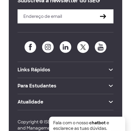
Subscreva a newsletter do ISEG
Links Rápidos
Para Estudantes
Atualidade
Copyright © ISEG Lisbon School of Economics
Fala com o nosso
chatbot
e
and Management 2026
esclarece as tuas dúvidas.