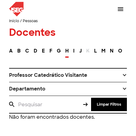
Início
/
Pessoas
Docentes
A
B
C
D
E
F
G
H
I
J
K
L
M
N
O
P
Professor Catedrático Visitante
Departamento
Limpar Filtros
Não foram encontrados docentes.