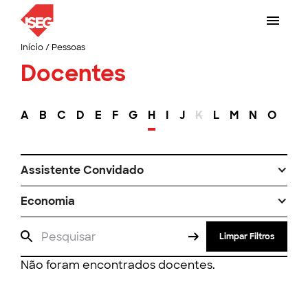
Início
/
Pessoas
Docentes
A
B
C
D
E
F
G
H
I
J
K
L
M
N
O
P
Assistente Convidado
Economia
Limpar Filtros
Não foram encontrados docentes.