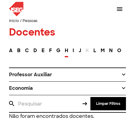
Início
/
Pessoas
Docentes
A
B
C
D
E
F
G
H
I
J
K
L
M
N
O
P
Professor Auxiliar
Economia
Limpar Filtros
Não foram encontrados docentes.