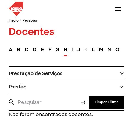
Início
/
Pessoas
Docentes
A
B
C
D
E
F
G
H
I
J
K
L
M
N
O
P
Prestação de Serviços
Gestão
Limpar Filtros
Não foram encontrados docentes.