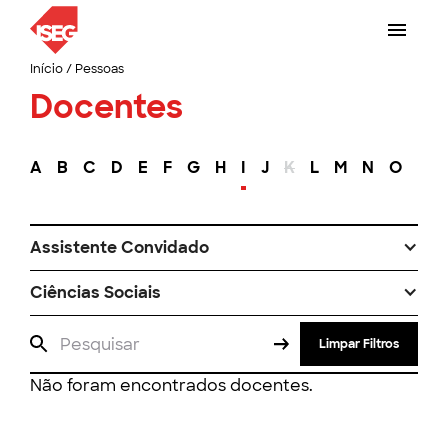
Início
/
Pessoas
Docentes
A
B
C
D
E
F
G
H
I
J
K
L
M
N
O
P
Assistente Convidado
Ciências Sociais
Limpar Filtros
Não foram encontrados docentes.