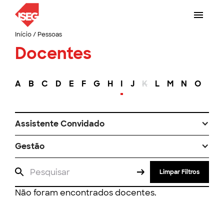
Início
/
Pessoas
Docentes
A
B
C
D
E
F
G
H
I
J
K
L
M
N
O
P
Assistente Convidado
Gestão
Limpar Filtros
Não foram encontrados docentes.