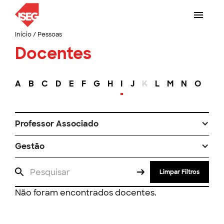
Início
/
Pessoas
Docentes
A
B
C
D
E
F
G
H
I
J
K
L
M
N
O
P
Professor Associado
Gestão
Limpar Filtros
Não foram encontrados docentes.