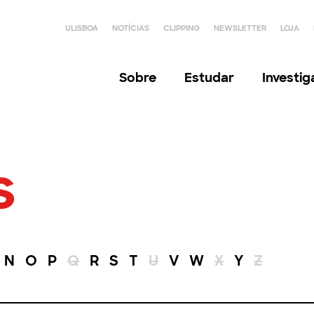
ULISBOA
NOTÍCIAS
CLIPPING
NEWSLETTER
LOJA
Sobre
Estudar
Investi
s
N
O
P
Q
R
S
T
U
V
W
X
Y
Z