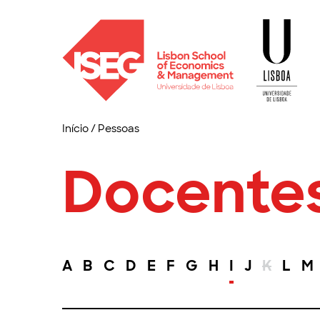
Início
/
Pessoas
Docente
A
B
C
D
E
F
G
H
I
J
K
L
M