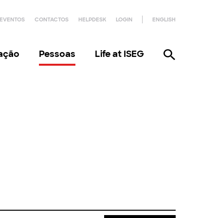
EVENTOS
CONTACTOS
HELPDESK
LOGIN
ENGLISH
gação
Pessoas
Life at ISEG