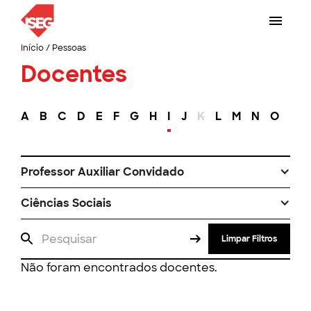
Início
/
Pessoas
Docentes
A
B
C
D
E
F
G
H
I
J
K
L
M
N
O
P
Professor Auxiliar Convidado
Ciências Sociais
Limpar Filtros
Não foram encontrados docentes.