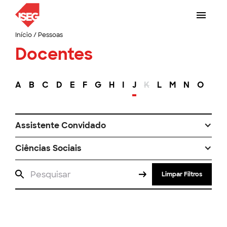
Início
/
Pessoas
Docentes
A
B
C
D
E
F
G
H
I
J
K
L
M
N
O
P
Assistente Convidado
Ciências Sociais
Limpar Filtros