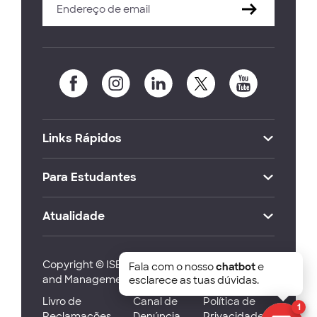
Links Rápidos
Para Estudantes
Atualidade
Copyright © ISEG Lisbon School of Economics
Fala com o nosso
chatbot
e
and Management 2026
esclarece as tuas dúvidas.
Livro de
Canal de
Política de
1
Reclamações
Denúncia
Privacidade