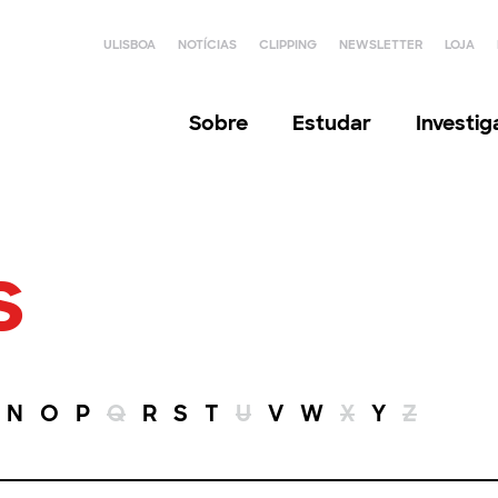
ULISBOA
NOTÍCIAS
CLIPPING
NEWSLETTER
LOJA
Sobre
Estudar
Investi
s
N
O
P
Q
R
S
T
U
V
W
X
Y
Z