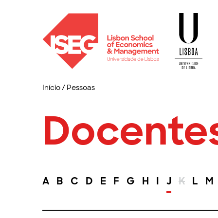
Início
/
Pessoas
Docente
A
B
C
D
E
F
G
H
I
J
K
L
M