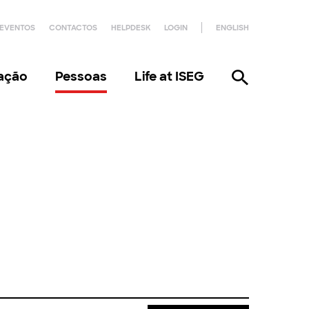
EVENTOS
CONTACTOS
HELPDESK
LOGIN
ENGLISH
gação
Pessoas
Life at ISEG