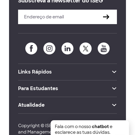
Subscreva a newsletter do ISEG
Links Rápidos
Para Estudantes
Atualidade
Copyright © ISEG Lisbon School of Economics
Fala com o nosso
chatbot
e
and Management 2026
esclarece as tuas dúvidas.