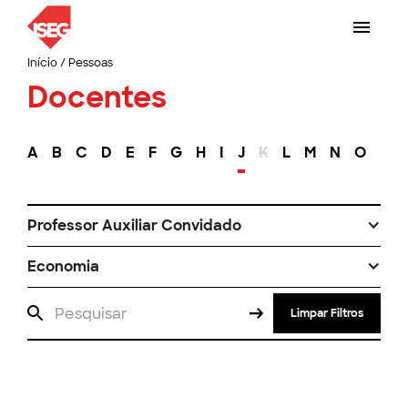
Início
/
Pessoas
Docentes
A
B
C
D
E
F
G
H
I
J
K
L
M
N
O
P
Professor Auxiliar Convidado
Economia
Limpar Filtros