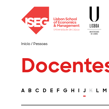
Início
/
Pessoas
Docente
A
B
C
D
E
F
G
H
I
J
K
L
M