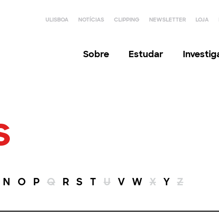
ULISBOA
NOTÍCIAS
CLIPPING
NEWSLETTER
LOJA
Sobre
Estudar
Investi
s
N
O
P
Q
R
S
T
U
V
W
X
Y
Z