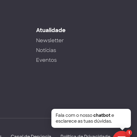
s
Atualidade
Newsletter
Notícias
Eventos
Fala com o nosso
chatbot
e
esclarece as tuas dúvidas.
1
s
Canal de Denúncia
Política de Privacidade