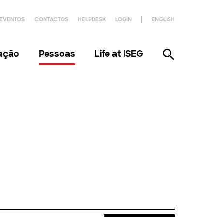
EVENTOS
CONTACTOS
HELPDESK
LOGIN
ENGLISH
gação
Pessoas
Life at ISEG