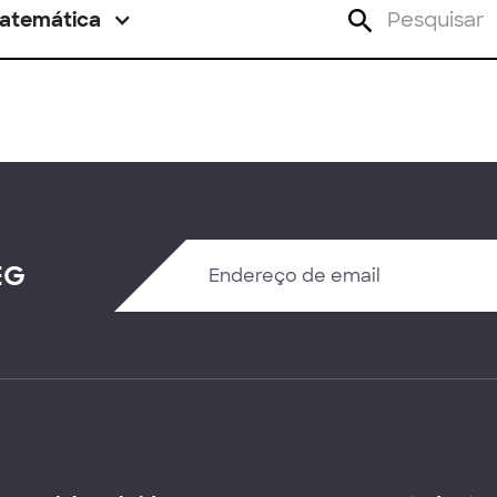
atemática
EG