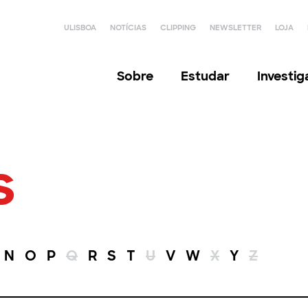
ULISBOA
NOTÍCIAS
CLIPPING
NEWSLETTER
LOJA
Sobre
Estudar
Investi
s
N
O
P
Q
R
S
T
U
V
W
X
Y
Z