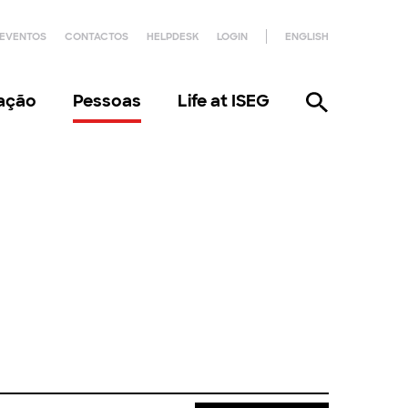
EVENTOS
CONTACTOS
HELPDESK
LOGIN
ENGLISH
gação
Pessoas
Life at ISEG