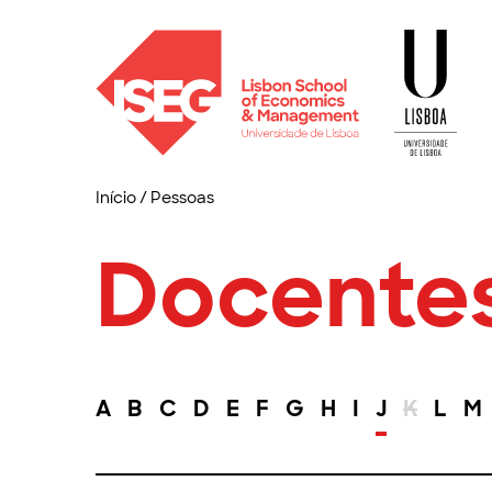
Início
/
Pessoas
Docente
A
B
C
D
E
F
G
H
I
J
K
L
M