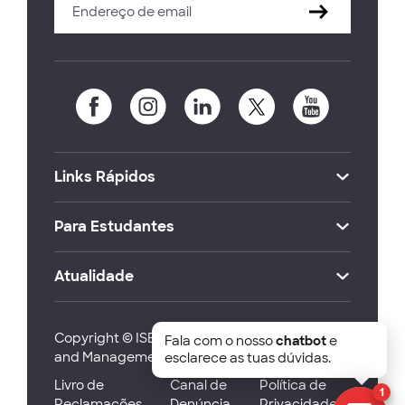
Links Rápidos
Para Estudantes
Atualidade
Copyright © ISEG Lisbon School of Economics
Fala com o nosso
chatbot
e
and Management 2026
esclarece as tuas dúvidas.
Livro de
Canal de
Política de
1
Reclamações
Denúncia
Privacidade