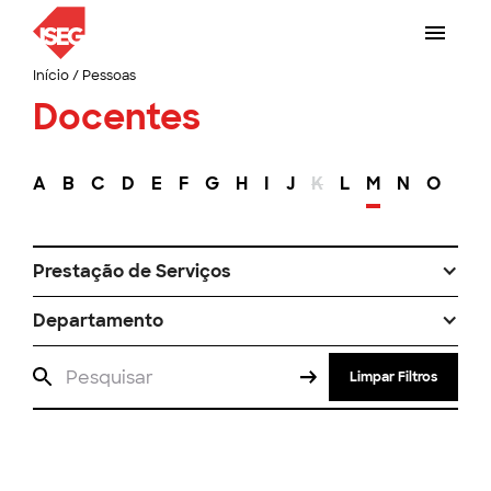
Início
/
Pessoas
Docentes
A
B
C
D
E
F
G
H
I
J
K
L
M
N
O
P
Prestação de Serviços
Departamento
Limpar Filtros