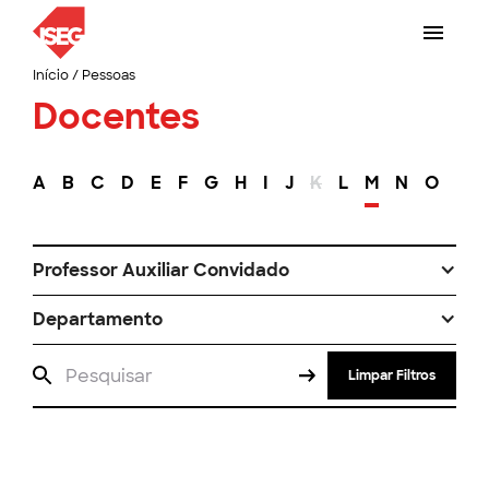
Início
/
Pessoas
Docentes
A
B
C
D
E
F
G
H
I
J
K
L
M
N
O
P
Professor Auxiliar Convidado
Departamento
Limpar Filtros