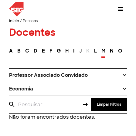
Início
/
Pessoas
Docentes
A
B
C
D
E
F
G
H
I
J
K
L
M
N
O
P
Professor Associado Convidado
Economia
Limpar Filtros
Não foram encontrados docentes.