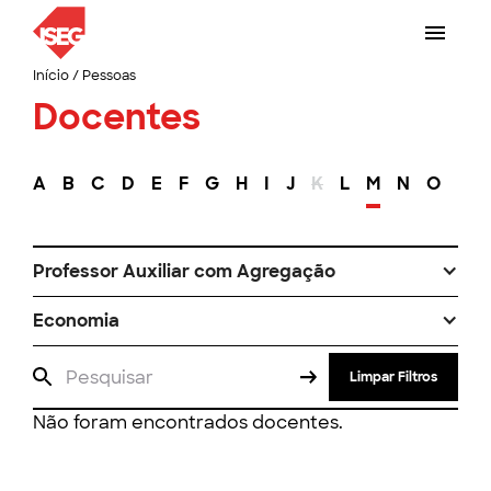
Início
/
Pessoas
Docentes
A
B
C
D
E
F
G
H
I
J
K
L
M
N
O
P
Professor Auxiliar com Agregação
Economia
Limpar Filtros
Não foram encontrados docentes.