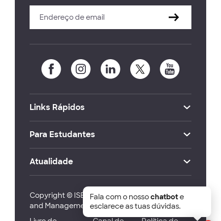
Links Rápidos
Para Estudantes
Atualidade
Copyright © ISEG Lisbon School of Economics
Fala com o nosso
chatbot
e
and Management 2026
esclarece as tuas dúvidas.