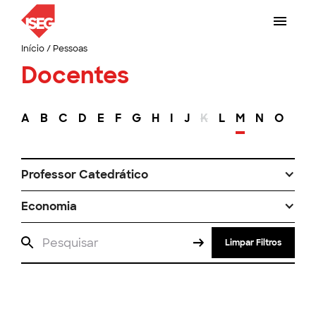
Início
/
Pessoas
Docentes
A
B
C
D
E
F
G
H
I
J
K
L
M
N
O
P
Professor Catedrático
Economia
Limpar Filtros