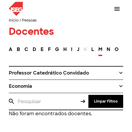
Início
/
Pessoas
Docentes
A
B
C
D
E
F
G
H
I
J
K
L
M
N
O
P
Professor Catedrático Convidado
Economia
Limpar Filtros
Não foram encontrados docentes.