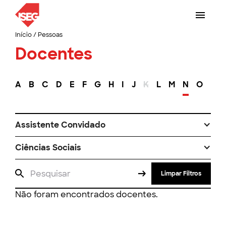
Início
/
Pessoas
Docentes
A
B
C
D
E
F
G
H
I
J
K
L
M
N
O
P
Assistente Convidado
Ciências Sociais
Limpar Filtros
Não foram encontrados docentes.