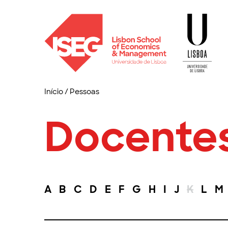
Início
/
Pessoas
Docente
A
B
C
D
E
F
G
H
I
J
K
L
M