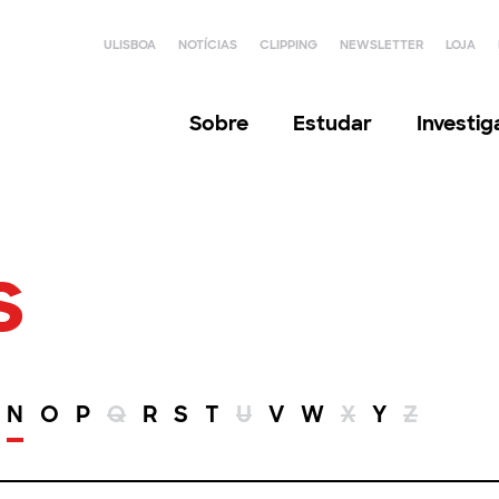
ULISBOA
NOTÍCIAS
CLIPPING
NEWSLETTER
LOJA
Sobre
Estudar
Investi
s
N
O
P
Q
R
S
T
U
V
W
X
Y
Z