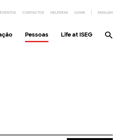
EVENTOS
CONTACTOS
HELPDESK
LOGIN
ENGLISH
gação
Pessoas
Life at ISEG