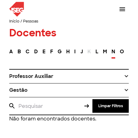
Início
/
Pessoas
Docentes
A
B
C
D
E
F
G
H
I
J
K
L
M
N
O
P
Professor Auxiliar
Gestão
Limpar Filtros
Não foram encontrados docentes.