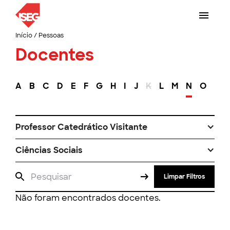
Início
/
Pessoas
Docentes
A
B
C
D
E
F
G
H
I
J
K
L
M
N
O
P
Professor Catedrático Visitante
Ciências Sociais
Limpar Filtros
Não foram encontrados docentes.