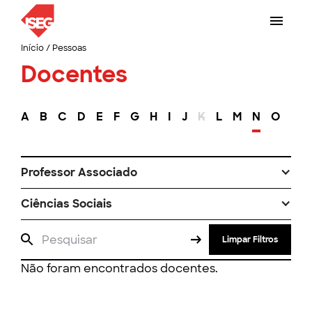
Início
/
Pessoas
Docentes
A
B
C
D
E
F
G
H
I
J
K
L
M
N
O
P
Professor Associado
Ciências Sociais
Limpar Filtros
Não foram encontrados docentes.