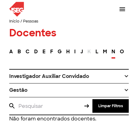
Início
/
Pessoas
Docentes
A
B
C
D
E
F
G
H
I
J
K
L
M
N
O
P
Investigador Auxiliar Convidado
Gestão
Limpar Filtros
Não foram encontrados docentes.