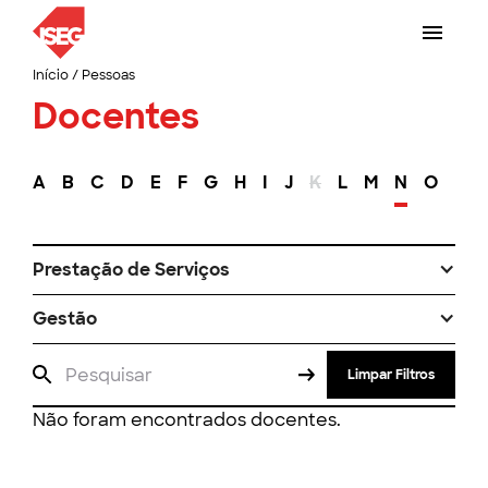
Início
/
Pessoas
Docentes
A
B
C
D
E
F
G
H
I
J
K
L
M
N
O
P
Prestação de Serviços
Gestão
Limpar Filtros
Não foram encontrados docentes.