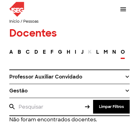
Início
/
Pessoas
Docentes
A
B
C
D
E
F
G
H
I
J
K
L
M
N
O
P
Professor Auxiliar Convidado
Gestão
Limpar Filtros
Não foram encontrados docentes.