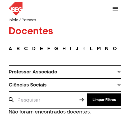
Início
/
Pessoas
Docentes
A
B
C
D
E
F
G
H
I
J
K
L
M
N
O
P
Professor Associado
Ciências Sociais
Limpar Filtros
Não foram encontrados docentes.