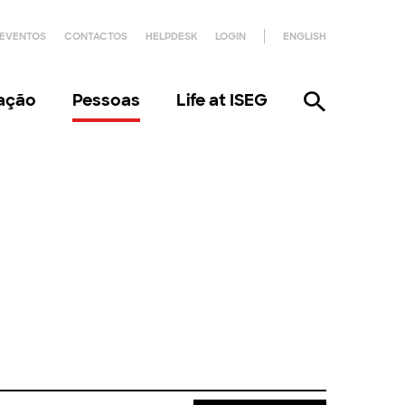
EVENTOS
CONTACTOS
HELPDESK
LOGIN
ENGLISH
gação
Pessoas
Life at ISEG