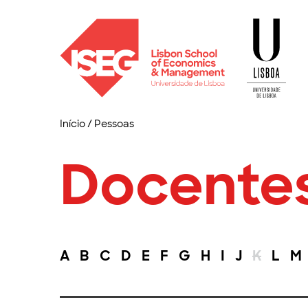
Início
/
Pessoas
Docente
A
B
C
D
E
F
G
H
I
J
K
L
M