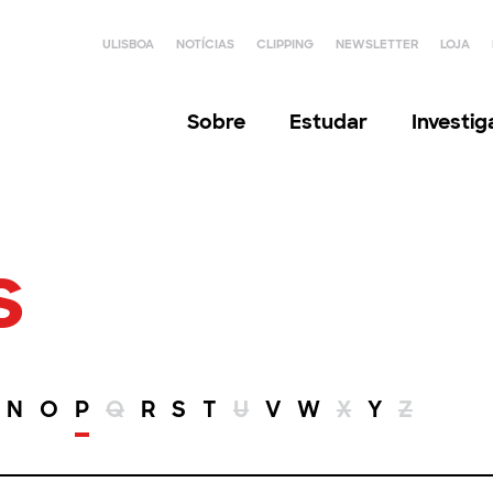
ULISBOA
NOTÍCIAS
CLIPPING
NEWSLETTER
LOJA
Sobre
Estudar
Investi
s
N
O
P
Q
R
S
T
U
V
W
X
Y
Z