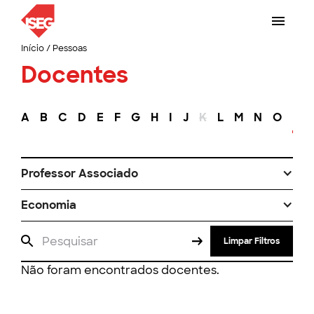
Início
/
Pessoas
Docentes
A
B
C
D
E
F
G
H
I
J
K
L
M
N
O
P
Professor Associado
Economia
Limpar Filtros
Não foram encontrados docentes.