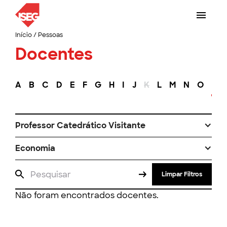
Início
/
Pessoas
Docentes
A
B
C
D
E
F
G
H
I
J
K
L
M
N
O
P
Professor Catedrático Visitante
Economia
Limpar Filtros
Não foram encontrados docentes.