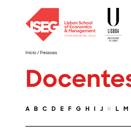
Início
/
Pessoas
Docente
A
B
C
D
E
F
G
H
I
J
K
L
M