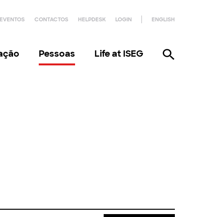
EVENTOS
CONTACTOS
HELPDESK
LOGIN
ENGLISH
gação
Pessoas
Life at ISEG