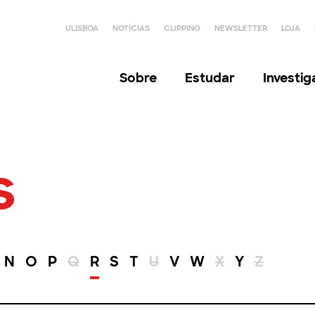
ULISBOA
NOTÍCIAS
CLIPPING
NEWSLETTER
LOJA
Sobre
Estudar
Investi
s
N
O
P
Q
R
S
T
U
V
W
X
Y
Z