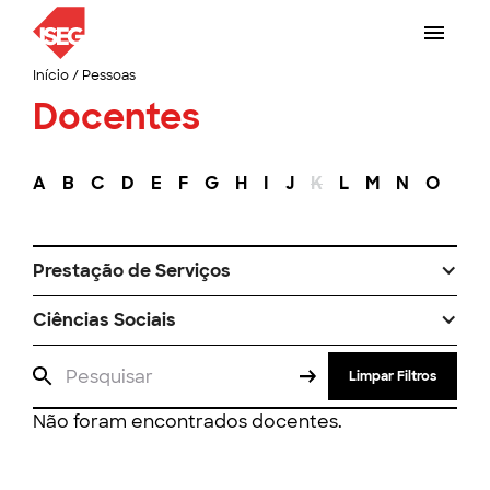
Início
/
Pessoas
Docentes
A
B
C
D
E
F
G
H
I
J
K
L
M
N
O
P
Prestação de Serviços
Ciências Sociais
Limpar Filtros
Não foram encontrados docentes.