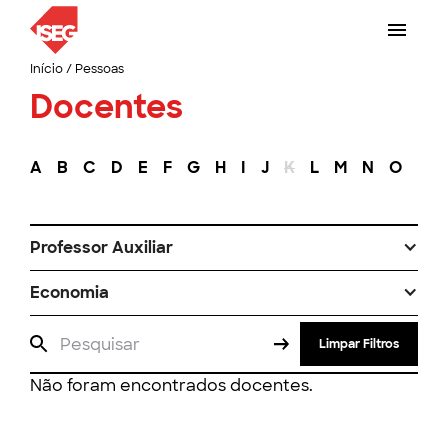
Início
/
Pessoas
Docentes
A
B
C
D
E
F
G
H
I
J
K
L
M
N
O
P
Professor Auxiliar
Economia
Limpar Filtros
Não foram encontrados docentes.