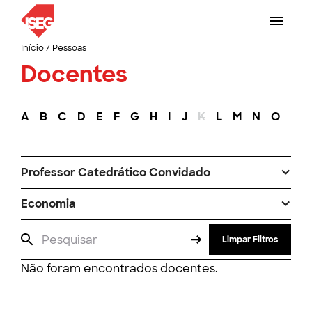
Início
/
Pessoas
Docentes
A
B
C
D
E
F
G
H
I
J
K
L
M
N
O
P
Professor Catedrático Convidado
Economia
Limpar Filtros
Não foram encontrados docentes.