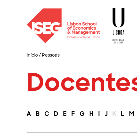
Início
/
Pessoas
Docente
A
B
C
D
E
F
G
H
I
J
K
L
M