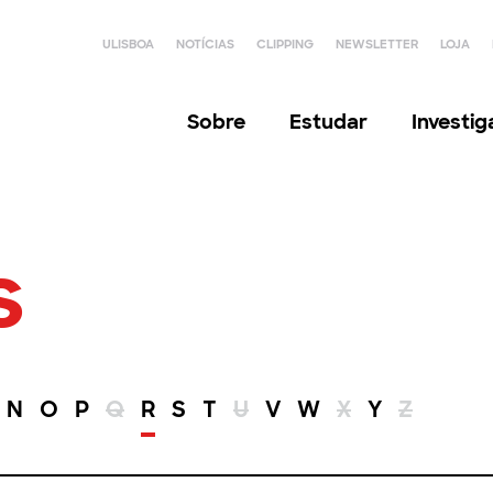
ULISBOA
NOTÍCIAS
CLIPPING
NEWSLETTER
LOJA
Sobre
Estudar
Investi
s
N
O
P
Q
R
S
T
U
V
W
X
Y
Z