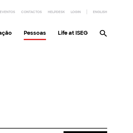
EVENTOS
CONTACTOS
HELPDESK
LOGIN
ENGLISH
gação
Pessoas
Life at ISEG